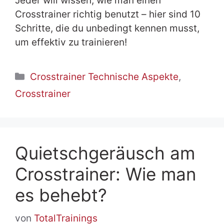
Jeder will wissen, wie man einen
Crosstrainer richtig benutzt – hier sind 10
Schritte, die du unbedingt kennen musst,
um effektiv zu trainieren!
Kategorien
Crosstrainer Technische Aspekte
,
Crosstrainer
Quietschgeräusch am
Crosstrainer: Wie man
es behebt?
von
TotalTrainings