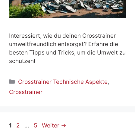
Interessiert, wie du deinen Crosstrainer
umweltfreundlich entsorgst? Erfahre die
besten Tipps und Tricks, um die Umwelt zu
schützen!
Kategorien
Crosstrainer Technische Aspekte
,
Crosstrainer
Seite
Seite
Seite
1
2
…
5
Weiter
→