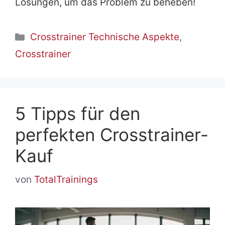
Lösungen, um das Problem zu beheben!
Kategorien
Crosstrainer Technische Aspekte
,
Crosstrainer
5 Tipps für den
perfekten Crosstrainer-
Kauf
von
TotalTrainings